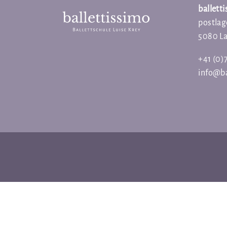
ballett
postlag
5080 L
+41 (0)
info@ba